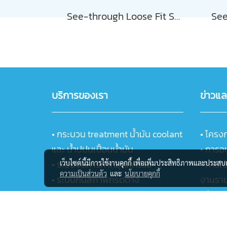
See-through Loose Fit Sheer Blouse
บริการของเรา
ข่าวแ
•
กระบวน treatment น้ำมัน coolant
•
โครง
และ น้ำปปนเปื้อนน้ำมัน
•
การอ
•
ระบบจัดการกากอุตหกรรม
•
การเข
เว็บไซต์นี้มีการใช้งานคุกกี้ เพื่อเพิ่มประสิทธิภาพและประส
ความเป็นส่วนตัว
และ
นโยบายคุกกี้
•
ระบบกันสภาพกรดด่าง
งานรา
•
ระบบขนส่ง
• ห้องป
•
ห้องปฏิบัติการวิเคราะห์