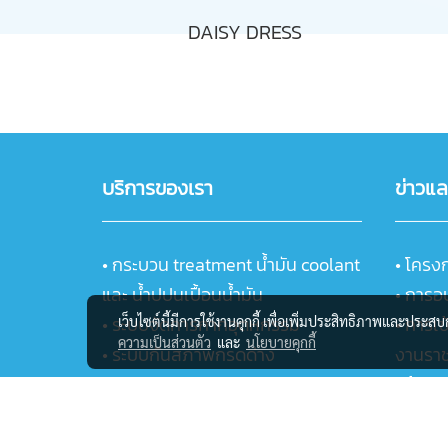
DAISY DRESS
บริการของเรา
ข่าวแ
•
กระบวน treatment น้ำมัน coolant
•
โครง
และ น้ำปปนเปื้อนน้ำมัน
•
การอ
•
ระบบจัดการกากอุตหกรรม
•
การเข
เว็บไซต์นี้มีการใช้งานคุกกี้ เพื่อเพิ่มประสิทธิภาพและประส
ความเป็นส่วนตัว
และ
นโยบายคุกกี้
•
ระบบกันสภาพกรดด่าง
งานรา
•
ระบบขนส่ง
• ห้องป
•
ห้องปฏิบัติการวิเคราะห์